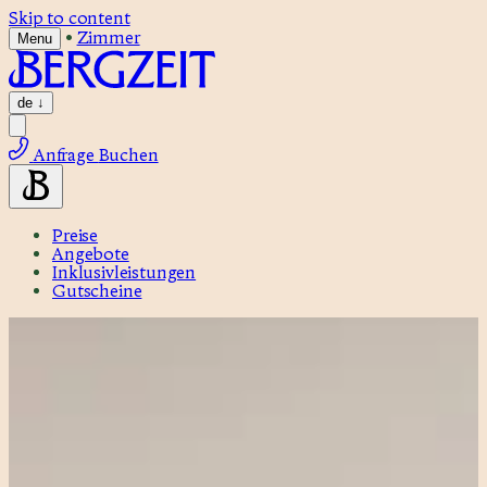
Skip to content
•
Zimmer
Menu
de
↓
Anfrage
Buchen
Preise
Angebote
Inklusivleistungen
Gutscheine