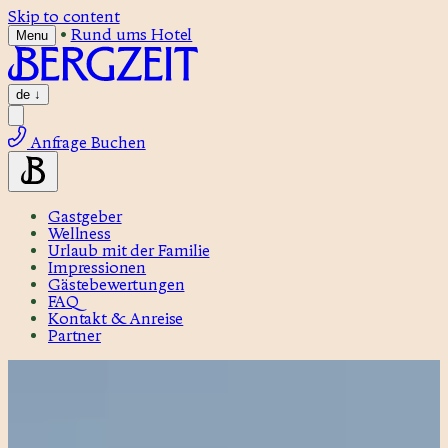
Skip to content
•
Rund ums Hotel
Menu
de
↓
Anfrage
Buchen
Gastgeber
Wellness
Urlaub mit der Familie
Impressionen
Gästebewertungen
FAQ
Kontakt & Anreise
Partner