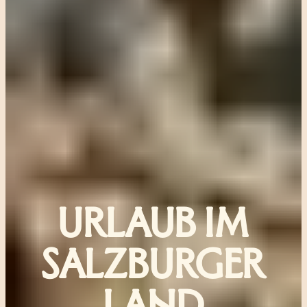
URLAUB IM
SALZBURGER
LAND