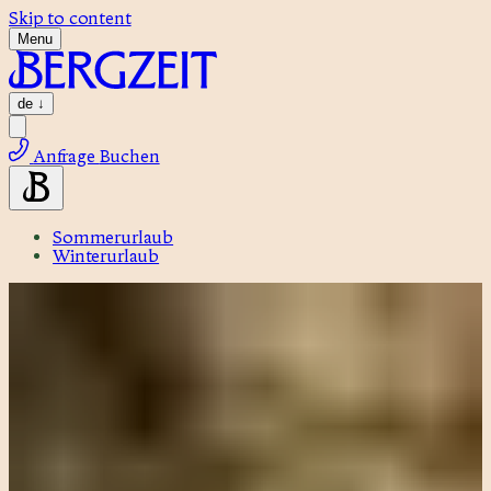
Skip to content
Menu
de
↓
Anfrage
Buchen
Sommerurlaub
Winterurlaub