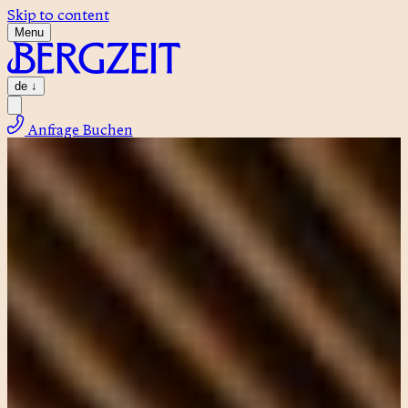
Skip to content
Menu
de
↓
Anfrage
Buchen