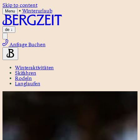
Skip to content
•
Winterurlaub
Menu
de
↓
Anfrage
Buchen
Winteraktivitäten
Skifahren
Rodeln
Langlaufen