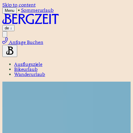
Skip to content
•
Sommerurlaub
Menu
de
↓
Anfrage
Buchen
Ausflugsziele
Bikeurlaub
Wanderurlaub