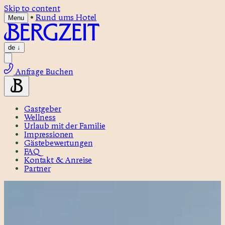
Skip to content
•
Rund ums Hotel
Menu
de
↓
Anfrage
Buchen
Gastgeber
Wellness
Urlaub mit der Familie
Impressionen
Gästebewertungen
FAQ
Kontakt & Anreise
Partner